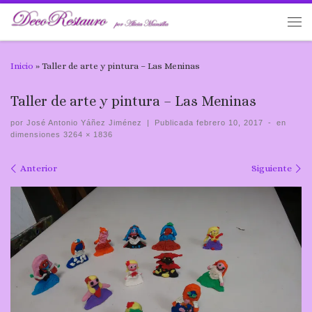
Inicio
»
Taller de arte y pintura – Las Meninas
Taller de arte y pintura – Las Meninas
por
José Antonio Yáñez Jiménez
|
Publicada
febrero 10, 2017
-
en
dimensiones
3264 × 1836
Navegación de imágenes
Anterior
Siguiente