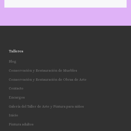
Talleres
Blog
Conservación y Restauración de Muebles
Conservación y Restauración de Obras de Arte
Contacto
Encargos
Galería del Taller de Arte y Pintura para niños
Inicio
Pintura adultos