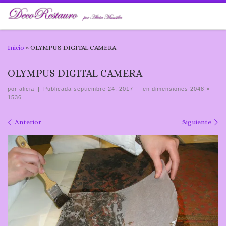
Inicio
»
OLYMPUS DIGITAL CAMERA
OLYMPUS DIGITAL CAMERA
por
alicia
|
Publicada
septiembre 24, 2017
-
en dimensiones
2048 ×
1536
Navegación de imágenes
Anterior
Siguiente